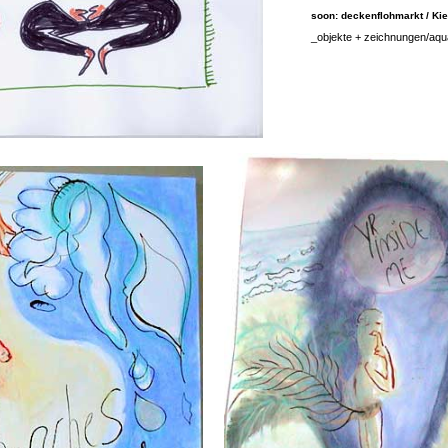
soon: deckenflohmarkt / Kie
_objekte + zeichnungen/aqua