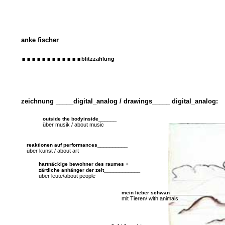
anke fischer
............
blitzzahlung
zeichnung _____digital_analog / drawings_____ digital_analog:
______
outside the bodyinside
über musik / about music
__________
reaktionen auf performances
über kunst / about art
hartnäckige bewohner des raumes +
____________
zärtliche anhänger der zeit
über leute/about people
______________
mein lieber schwan
mit Tieren/ with animals