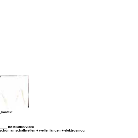
r
_
kontakt
____
installation/video
schön an schallwellen + wellenlängen + elektrosmog