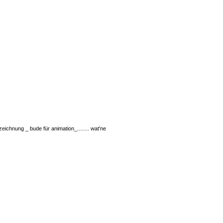
chnung _ bude für animation_........ wat'ne