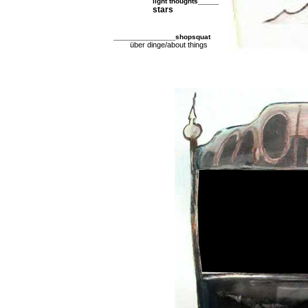
_____
light thoughts
stars
_______________
shopsquat
über dinge/about things