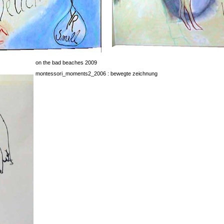
on the bad beaches 2009
montessori_moments2_2006 : bewegte zeichnung