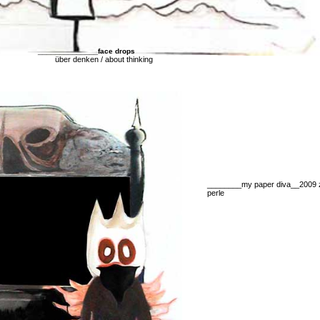
______________
face drops
über denken / about thinking
________my paper diva__2009 zei
perle