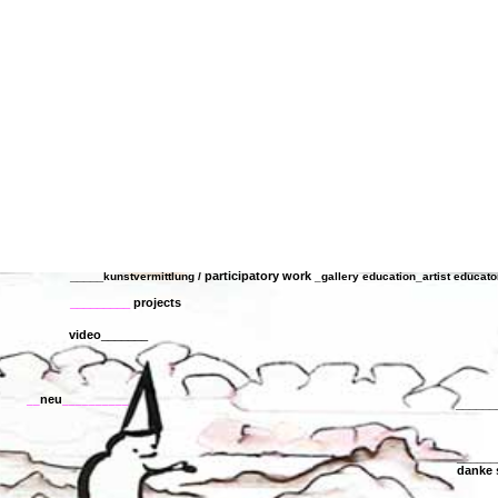
_____
participatory work
kunstvermittlung /
_gallery education_artist educato
_________
projects
video
_______
neu
__
__________
______
______
danke 